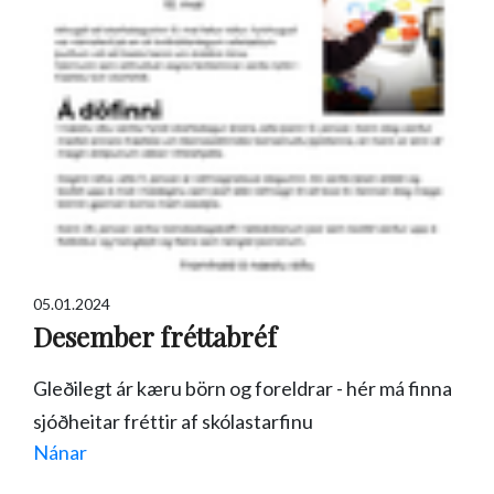
05.01.2024
Desember fréttabréf
Gleðilegt ár kæru börn og foreldrar - hér má finna
sjóðheitar fréttir af skólastarfinu
Nánar