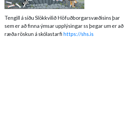
Tengill á síðu Slökkvilið Höfuðborgarsvæðisins þar
sem er að finna ýmsar upplýsingar ss þegar um er að
ræða röskun á skólastarfi
https://shs.is