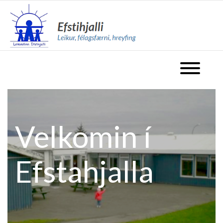
fara á forsíðu
Opna valm
Velkomin í
Efstahjalla