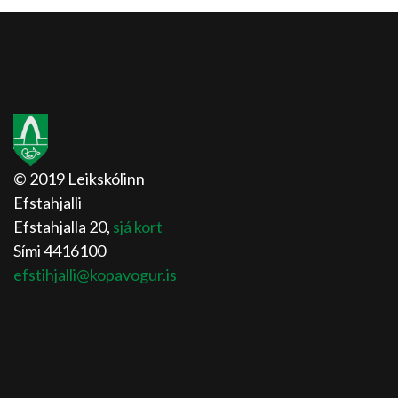
© 2019 Leikskólinn
Efstahjalli
Efstahjalla 20,
sjá kort
Sími 4416100
efstihjalli@kopavogur.is